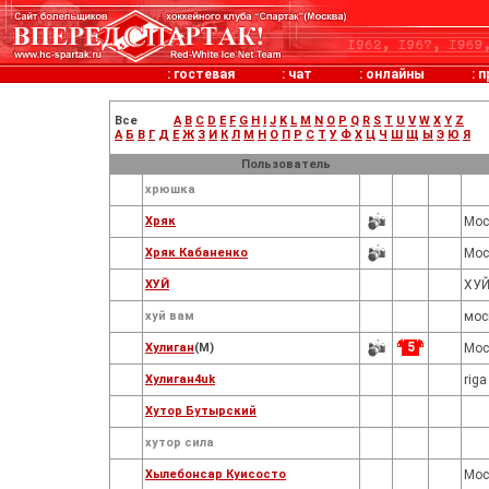
:
гостевая
:
чат
:
онлайны
:
п
Все
A
B
C
D
E
F
G
H
I
J
K
L
M
N
O
P
Q
R
S
T
U
V
W
X
Y
Z
А
Б
В
Г
Д
Е
Ж
З
И
К
Л
М
Н
О
П
Р
С
Т
У
Ф
Х
Ц
Ч
Ш
Щ
Ы
Э
Ю
Я
Пользователь
хрюшка
Хряк
Мос
Хряк Кабаненко
Мос
ХУЙ
ХУЙ
хуй вам
мос
5
Хулиган
(M)
Мос
Хулиган4uk
riga
Хутор Бутырский
хутор сила
Хылебонсар Куисосто
Мос