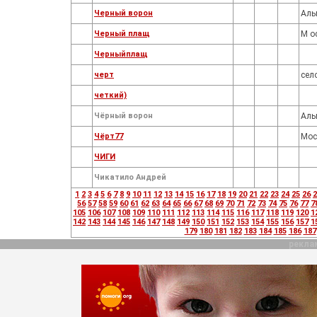
Черный ворон
Аль
Черный плащ
М о
Черныйплащ
черт
сел
четкий)
Чёрный ворон
Аль
Чёрт77
Мос
ЧИГИ
Чикатило Андрей
1
2
3
4
5
6
7
8
9
10
11
12
13
14
15
16
17
18
19
20
21
22
23
24
25
26
2
56
57
58
59
60
61
62
63
64
65
66
67
68
69
70
71
72
73
74
75
76
77
7
105
106
107
108
109
110
111
112
113
114
115
116
117
118
119
120
1
142
143
144
145
146
147
148
149
150
151
152
153
154
155
156
157
1
179
180
181
182
183
184
185
186
187
рекла