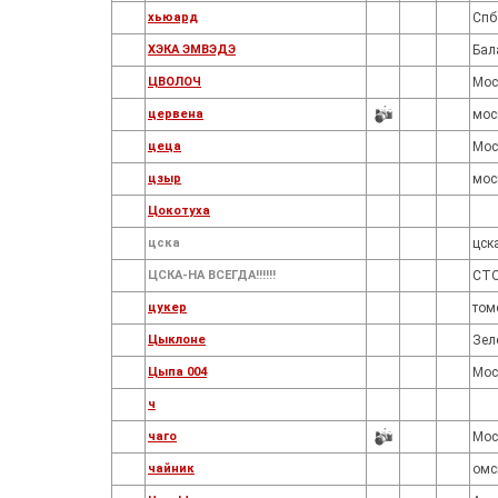
хьюард
Спб
ХЭКА ЭМВЭДЭ
Бал
ЦВОЛОЧ
Мос
цервена
мос
цеца
Мос
цзыр
мос
Цокотуха
цска
цск
ЦСКА-НА ВСЕГДА!!!!!!
СТ
цукер
том
Цыклоне
Зел
Цыпа 004
Мос
ч
чаго
Мос
чайник
омс