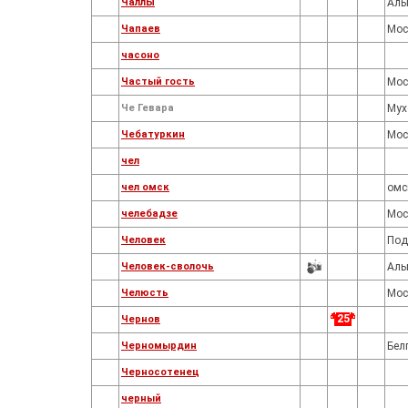
ЧаллЫ
Аль
Чапаев
Мос
часоно
Частый гость
Мос
Че Гевара
Мух
Чебатуркин
Мос
чел
чел омск
омс
челебадзе
Мос
Человек
Под
Человек-сволочь
Аль
Челюсть
Мос
25
Чернов
Черномырдин
Бел
Черносотенец
черный