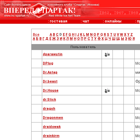
:
гостевая
:
чат
:
онлайны
:
п
Все
A
B
C
D
E
F
G
H
I
J
K
L
M
N
O
P
Q
R
S
T
U
V
W
X
Y
Z
А
Б
В
Г
Д
Е
Ж
З
И
К
Л
М
Н
О
П
Р
С
Т
У
Ф
Х
Ц
Ч
Ш
Щ
Ы
Э
Ю
Я
Пользователь
dparawutin
DPlug
Мо
Dr.Astap
ми
Dr.beast
Фр
Dr.House
Мо
dr.Stick
dragoh
Мо
Dragonmen
M
draidowak
Мо
drainkirm
Мо