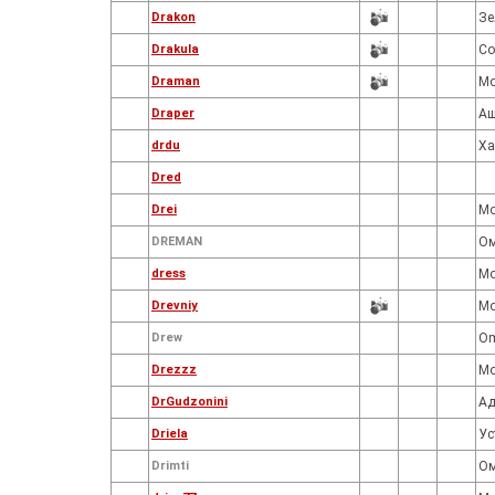
Drakon
Зе
Drakula
Со
Draman
Мо
Draper
А
drdu
Ха
Dred
Drei
Мо
DREMAN
Ом
dress
Мо
Drevniy
Мо
Drew
O
Drezzz
Мо
DrGudzonini
Ад
Driela
Ус
Drimti
Ом