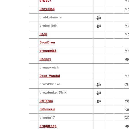
drive77
Мо
Driver854
Мо
drobkotenwik
drobotik69
Ми
Dron
M
DronDron
drongo666
Мо
Dronny
Яр
dronwwwich
Dron_Vandal
Мо
drozd90enko
С
drozdenko_78vik
DrPerec
У
DrSeverin
Ки
drugan17
O
drugdroop
Яр