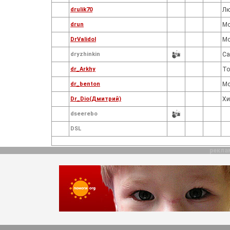
drulik70
Лю
drun
Мо
DrValidol
Мо
dryzhinkin
Са
dr_Arkhy
То
dr_benton
Мо
Dr_Dio(Дмитрий)
Хи
dseerebo
DSL
рекла