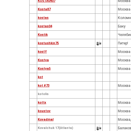
KOSTA0407
Москва
Kosta87
Москва
kostas
Коломн
kostas04
Баку
Kostik
Челяби
kostushkin75
Питер!
kostY
Москва
Kostya
Москва
Kostya5
Москва
kot
kot #73
Москва
kotolis
kottx
Москва
koustov
Москва
Kovadmal
Москва,
Kovalchuk 17(Atlanta)
Балако