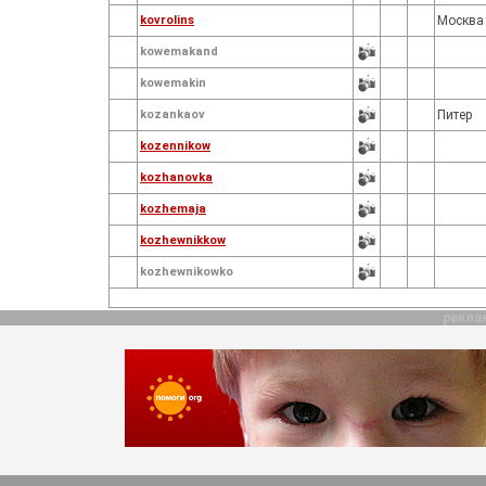
kovrolins
Москва
kowemakand
kowemakin
kozankaov
Питер
kozennikow
kozhanovka
kozhemaja
kozhewnikkow
kozhewnikowko
рекла