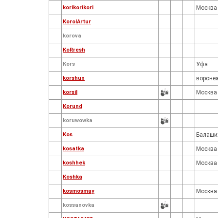
korikorikori
Москва
KorolArtur
korova
KoRresh
Kors
Уфа
korshun
вороне
korsil
Москва
Korund
koruwowka
Kos
Балаши
kosatka
Москва
koshhek
Москва
Koshka
kosmosmay
Москва
kossanovka