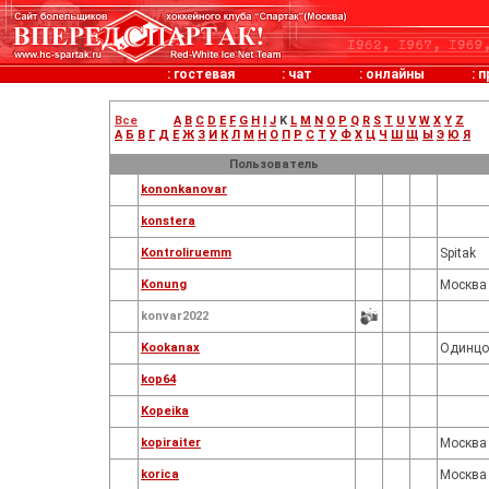
:
гостевая
:
чат
:
онлайны
:
п
Все
A
B
C
D
E
F
G
H
I
J
K
L
M
N
O
P
Q
R
S
T
U
V
W
X
Y
Z
А
Б
В
Г
Д
Е
Ж
З
И
К
Л
М
Н
О
П
Р
С
Т
У
Ф
Х
Ц
Ч
Ш
Щ
Ы
Э
Ю
Я
Пользователь
kononkanovar
konstera
Kontroliruemm
Spitak
Konung
Москва
konvar2022
Kookanax
Одинцо
kop64
Kopeika
kopiraiter
Москва
korica
Москва