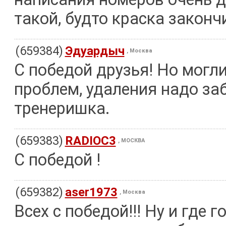
такой, будто краска законч
(659384)
Эдуардыч
, Москва
С победой друзья! Но могли
проблем, удаления надо за
тренеришка.
(659383)
RADIOC3
, МОСКВА
С победой !
(659382)
aser1973
, Москва
Всех с победой!!! Ну и где 