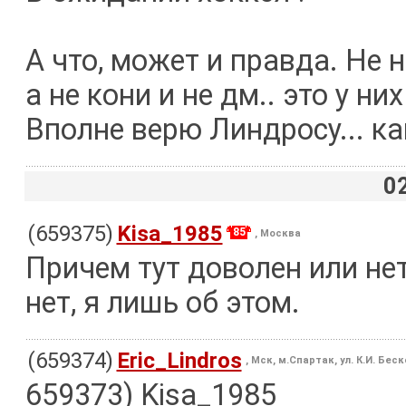
А что, может и правда. Не 
а не кони и не дм.. это у н
Вполне верю Линдросу... как
0
(659375)
Kisa_1985
85
, Москва
Причем тут доволен или нет
нет, я лишь об этом.
(659374)
Eric_Lindros
, Мск, м.Спартак, ул. К.И. Бес
659373) Kisa_1985