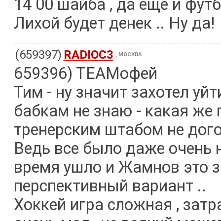
14 00 шайба , да еще и футб
Лихой будет денек .. Ну да!
(659397)
RADIOC3
, МОСКВА
659396) TEAMофей
Тим - ну значит захотел уйт
бабкам не знаю - какая же 
тренерским штабом не дого
Ведь все было даже очень 
время ушло и Жамнов это з
перспективный вариант ..
Хоккей игра сложная , затр