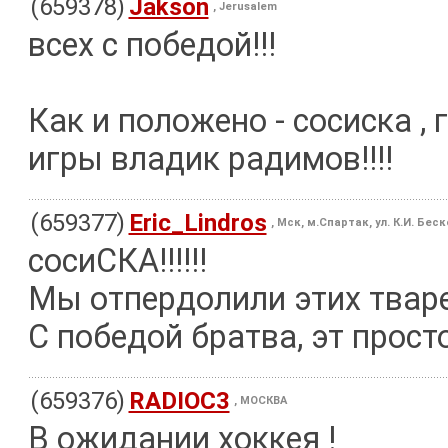
(659378)
Jakson
, Jerusalem
всех с победой!!!
Как и положено - сосиска ,
игры владик радимов!!!!
(659377)
Eric_Lindros
, Мск, м.Спартак, ул. К.И. Бес
сосиСКА!!!!!!
Мы отпердолили этих тваре
С победой братва, эт просто
(659376)
RADIOC3
, МОСКВА
В ожидании хоккея !