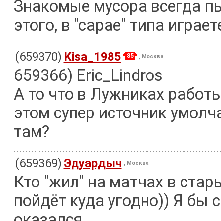
Знакомые мусора всегда пы
этого, в "сарае" типа играе
(659370)
Kisa_1985
85
, Москва
659366) Eric_Lindros
А то что в Лужниках работы
этом супер источник умолч
там?
(659369)
Эдуардыч
, Москва
Кто "жил" на матчах в стар
пойдёт куда угодно)) Я бы 
оказался.