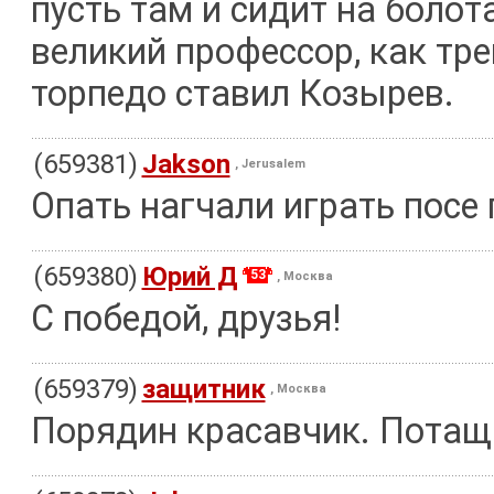
пусть там и сидит на болот
великий профессор, как тре
торпедо ставил Козырев.
(659381)
Jakson
, Jerusalem
Опать нагчали играть посе 
(659380)
Юрий Д
53
, Москва
С победой, друзья!
(659379)
защитник
, Москва
Порядин красавчик. Потащ