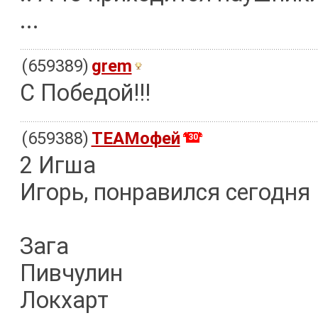
...
(659389)
grem
С Победой!!!
(659388)
TEAMофей
30
2 Игша
Игорь, понравился сегодня
Зага
Пивчулин
Локхарт