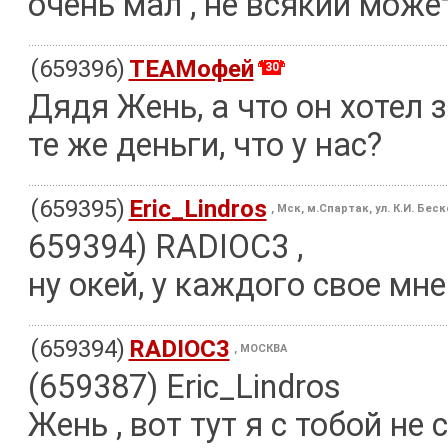
очень мал , не всякий может
(659396)
TEAMофей
30
Дядя Жень, а что он хотел 
те же деньги, что у нас?
(659395)
Eric_Lindros
, Мск, м.Спартак, ул. К.И. Бес
659394) RADIOC3 ,
ну окей, у каждого свое мне
(659394)
RADIOC3
, МОСКВА
(659387) Eric_Lindros
Жень , вот тут я с тобой не