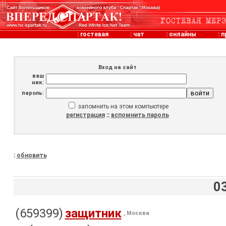
:
гостевая
:
чат
:
онлайны
:
п
Вход на сайт
ваш
ник:
пароль:
запомнить на этом компьютере
регистрация
::
вспомнить пароль
:
обновить
0
(659399)
защитник
, Москва