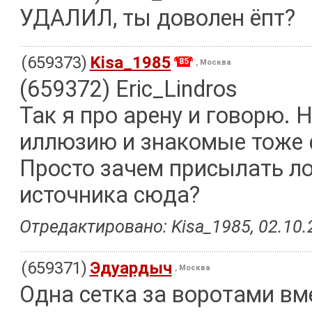
УДАЛИЛ, ты доволен ёпт?
(659373)
Kisa_1985
85
, Москва
(659372) Eric_Lindros
Так я про арену и говорю. 
иллюзию и знакомые тоже 
Просто зачем присылать л
источника сюда?
Отредактировано: Kisa_1985, 02.10.2
(659371)
Эдуардыч
, Москва
Одна сетка за воротами вме