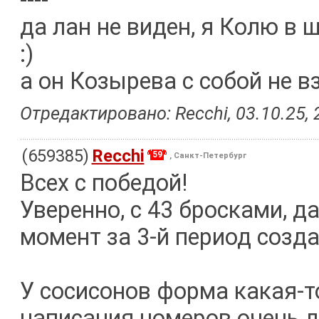
----
да лан не виден, я Колю в 
:)
а он Козырева с собой не в
Отредактировано: Recchi, 03.10.25, 
(659385)
Recchi
59
, Санкт-Петербург
Всех с победой!
Уверенно, с 43 бросками, д
момент за 3-й период созда
У сосисонов форма какая-то
написания номеров очень да