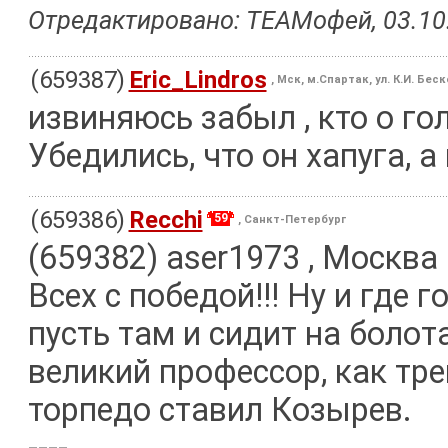
Отредактировано: TEAMофей, 03.10.
(659387)
Eric_Lindros
, Мск, м.Спартак, ул. К.И. Бес
извиняюсь забыл , кто о го
Убедились, что он хапуга, а
(659386)
Recchi
59
, Санкт-Петербург
(659382) aser1973 , Москва 
Всех с победой!!! Ну и где 
пусть там и сидит на болот
великий профессор, как тре
торпедо ставил Козырев.