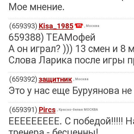
Мое мнение.
(659393)
Kisa_1985
85
, Москва
659388) TEAMофей
А он играл? ))) 13 смен и 8 
Слова Ларика после игры п
(659392)
защитник
, Москва
Это у нас еще Буруянова не
(659391)
Pircs
, Красно-белая МОСКВА
ЕЕЕЕЕЕЕЕЕ. С победой!!!!! 
тренера - бесценны!