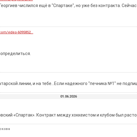
Георгиев числился ещё в "Спартаке", но уже без контракта. Сейчас 
.com/video-6095852...
я определиться.
арской линии, и на тебе...Если надежного "печника №1" не подпиш
01.06.2026
вский «Спартак». Контракт между хоккеистом и клубом был растор
ескова