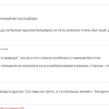
атичный метод подбора.
ьду, на Кронштадском бульваре), кстати, реально очень быстрый: д
ескова
.. в природе". после этого сезона особенно отчаянная беготня.
и клюшки всех игроков в кучу и разбрасывали в разные стороны - к
нды в другую. Составы на треть, а то и больше, меняют. Загадоч
khl.ru/players/213...