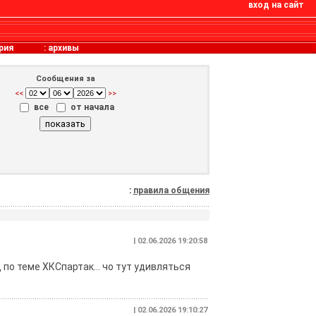
вход на сайт
рия
:
архивы
Сообщения за
<<
>>
все
от начала
:
правила общения
| 02.06.2026 19:20:58
 по теме ХКСпартак… чо тут удивляться
| 02.06.2026 19:10:27