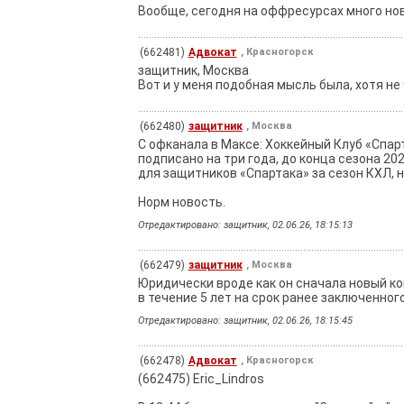
Вообще, сегодня на оффресурсах много но
(662481)
Адвокат
, Красногорск
защитник, Москва
Вот и у меня подобная мысль была, хотя не
(662480)
защитник
, Москва
С офканала в Максе: Хоккейный Клуб «Спа
подписано на три года, до конца сезона 20
для защитников «Спартака» за сезон КХЛ, на
Норм новость.
Отредактировано: защитник, 02.06.26, 18:15:13
(662479)
защитник
, Москва
Юридически вроде как он сначала новый кон
в течение 5 лет на срок ранее заключенного
Отредактировано: защитник, 02.06.26, 18:15:45
(662478)
Адвокат
, Красногорск
(662475) Eric_Lindros