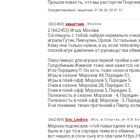
Прошла новость, что мы расторгли Георгиев
Отредактировано: защитник, 01.06.26, 20:41:12
(662460)
защитник
, Москва
2 (662453) Игша, Москва
Соглашусь с тобой, набрал нормально очков.
играли Гутик, Пивчулин, Орлов. Остальные,
Кому она только нужна, я хз, если тебя вп
плохой игре давление от руководства обвин
Плюс/минус для игрока первой тройки у него
Голдобиным Жамнов тоже, мне кажется, не 
И по Порядину П. Он хоть тоже сезон и пр
Игры в сезоне: Морозов 44, Порядин 51;
Игры в плей-офф: Морозов 5, Порядин 5;
Очки в сезоне: Морозов 28, Порядин 37;
Очки в плей-офф: Морозов 5, Порядин 3;
Полезность в сезоне: Морозов - 4, Порядин 
Полезность в плей-офф: Морозов - 3, Поряди
Я не понимаю твоих претензий к Павлу, ес
(662459)
Eric_Lindros
, Мск, м.Спартак, ул. К.И. Б
Мороза подписали, чтоб повыгоднее его ку
была ж где то в сортире тема его обмена...
вот нашёл, в соси-ську его сватали https://