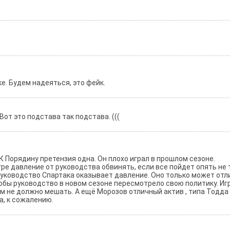
ке. Будем надеяться, это фейк.
Вот это подстава так подстава. (((
 К Порядину претензия одна. Он плохо играл в прошлом сезоне.
ре давление от руководства обвинять, если все пойдет опять не та
руководство Спартака оказывает давление. Оно только может отл
тобы руководство в новом сезоне пересмотрело свою политику. Иг
 им не должно мешать. А ещё Морозов отличный актив , типа Тодда
а, к сожалению.