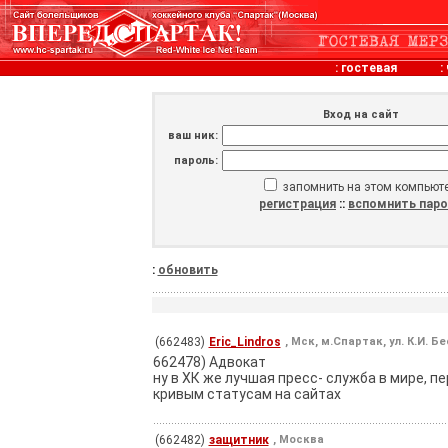
:
гостевая
:
Вход на сайт
ваш ник:
пароль:
запомнить на этом компьют
регистрация
::
вспомнить пар
:
обновить
(662483)
Eric_Lindros
, Мск, м.Спартак, ул. К.И. Б
662478) Адвокат
ну в ХК же лучшая пресс- служба в мире, 
кривым статусам на сайтах
(662482)
защитник
, Москва