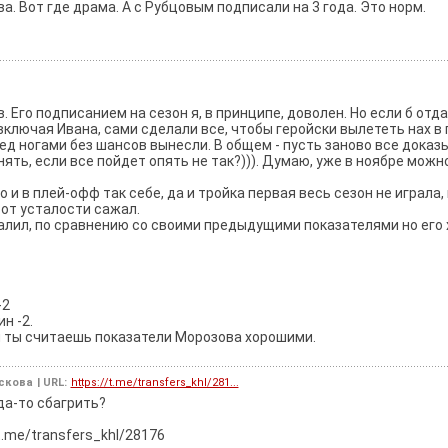
а. Вот где драма. А с Рубцовым подписали на 3 года. Это норм.
 Его подписанием на сезон я, в принципе, доволен. Но если б отд
 включая Ивана, сами сделали все, чтобы геройски вылететь нах в
еред ногами без шансов вынесли. В общем - пусть заново все доказ
ять, если все пойдет опять не так?))). Думаю, уже в ноябре можно
 и в плей-офф так себе, да и тройка первая весь сезон не играла, 
от усталости сажал.
овалил, по сравнению со своими предыдущими показателями но его
-2
н -2.
ли ты считаешь показатели Морозова хорошими.
ескова
| URL:
https://t.me/transfers_khl/281...
да-то сбагрить?
t.me/transfers_khl/28176