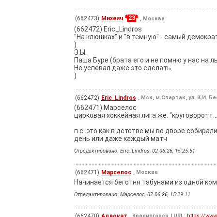
23
(662473)
Михеич
, Москва
(662472) Eric_Lindros
"На клюшках" и "в темную" - самый демокр
)
З.Ы.
Паша Буре (брата его и не помню у нас на л
Не успевал даже это сделать.
)
(662472)
Eric_Lindros
, Мск, м.Спартак, ул. К.И. Б
(662471) Марселос
цирковая хоккейная лига же. "круговорот г.
п.с. это как в детстве мы во дворе собирал
день или даже каждый матч
Отредактировано: Eric_Lindros, 02.06.26, 15:25:51
(662471)
Марселос
, Москва
Начинается беготня табунами из одной кома
Отредактировано: Марселос, 02.06.26, 15:29:11
(662470)
Адвокат
, Красногорск
| URL:
https://www.