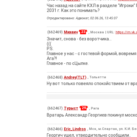
Час назад на сайте КХЛ в разделе "Игроки" 
2031 г. Как это понимать?
Отредактировано: Адвокат, 02.06.26, 13:45:07
23
(662469)
Михеич
, Москва
| URL:
https://m.vk
Значит, снова - без воротчика...
(((
P.S.
Главное у нас - с гостевой формой, воврем
Ага?!
Главное - по сЦылке.
(662468)
Andrey(TLT)
, Тольятти
Ну вот только повеяло спокойствием от врат
29
(662467)
Турыст
, Рига
Вратарь Александр Георгиев покинул моско
(662466)
Eric_Lindros
, Мск, м.Спартак, ул. К.И. Б
Георгич ушел, утвердительно сообщили..