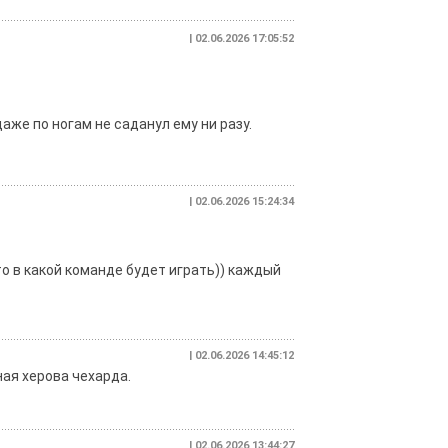
| 02.06.2026 17:05:52
аже по ногам не саданул ему ни разу.
| 02.06.2026 15:24:34
то в какой команде будет играть)) каждый
| 02.06.2026 14:45:12
ная херова чехарда.
| 02.06.2026 13:44:27