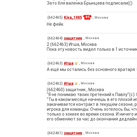
Зато бля валенка Брынцева подписали(()
85
(662465)
Kisa_1985
, Москва
Не фейк.
(662464)
защитник
, Москва
2 (662463) Игша, Москва
Пока эту новость видел только в 1 источни
(662463)
Игша
, Москва
А ещё мы остались без основного вратаря. 
(662462)
Игша
, Москва
(662460) защитник , Москва
"Я не понимаю твоих претензий к Павлу"(с).
"Ты в каком месяце начнешь в его плохой иг
закачивается контракт в текущем сезоне, 
игрока для команды. Очень хотелось бы, ч
только о хоккее во время сезона. И ничего
его обменяют за час до окончания дедлайн
(662461)
защитник
, Москва