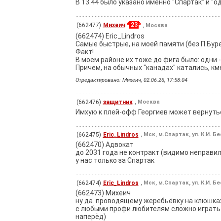
В 13.44 было указано именно "Спартак" и "о
23
(662477)
Михеич
, Москва
(662474) Eric_Lindros
Самые быстрые, на моей памяти (без П.Буре (
Факт!
В моем районе их тоже до фига было: одни - 
Причем, на обычных "канадах" катались, кмк
Отредактировано: Михеич, 02.06.26, 17:58:04
(662476)
защитник
, Москва
Имхую к плей-офф Георгиев может вернутьс
(662475)
Eric_Lindros
, Мск, м.Спартак, ул. К.И. Б
(662470) Адвокат
до 2031 года не контракт (видимо неправиль
у нас только за Спартак
(662474)
Eric_Lindros
, Мск, м.Спартак, ул. К.И. Б
(662473) Михеич
ну да. проводящему жеребьёвку на клюшках
с любыми профи любителям сложно играть - 
наперёд)