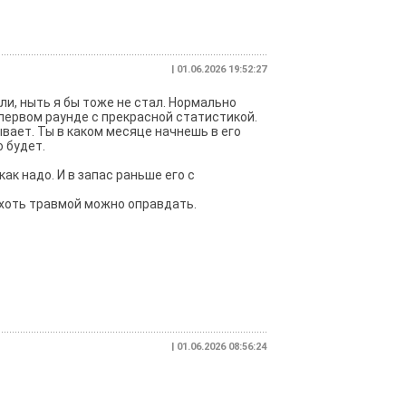
| 01.06.2026 19:52:27
али, ныть я бы тоже не стал. Нормально
 первом раунде с прекрасной статистикой.
ывает. Ты в каком месяце начнешь в его
 будет.
как надо. И в запас раньше его с
 хоть травмой можно оправдать.
| 01.06.2026 08:56:24