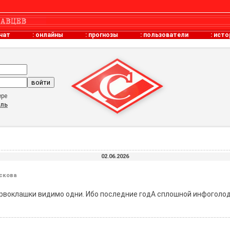
чат
:
онлайны
:
прогнозы
:
пользователи
:
исто
ере
оль
02.06.2026
ескова
первоклашки видимо одни. Ибо последние годА сплошной инфоголод