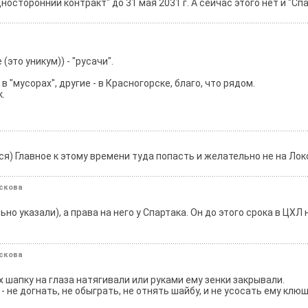
дносторонний контракт" до 31 мая 2031 г. А сейчас этого нет и "Сп
это уникум)) - "русачи".
в "мусорах", другие - в Красногорске, благо, что рядом.
.
я) Главное к этому времени туда попасть и желательно не на Лок
ескова
но указали), а права на него у Спартака. Он до этого срока в ЦХЛ н
ескова
 шапку на глаза натягивали или руками ему зенки закрывали.
не догнать, не обыграть, не отнять шайбу, и не усосать ему клюш