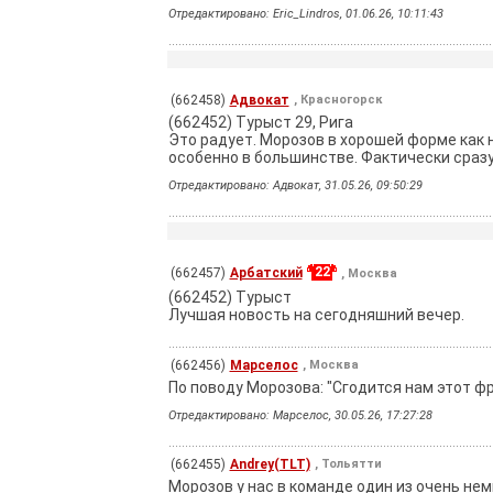
Отредактировано: Eric_Lindros, 01.06.26, 10:11:43
(662458)
Адвокат
, Красногорск
(662452) Турыст 29, Рига
Это радует. Морозов в хорошей форме как н
особенно в большинстве. Фактически сразу
Отредактировано: Адвокат, 31.05.26, 09:50:29
22
(662457)
Арбатский
, Москва
(662452) Турыст
Лучшая новость на сегодняшний вечер.
(662456)
Марселос
, Москва
По поводу Морозова: "Сгодится нам этот фр
Отредактировано: Марселос, 30.05.26, 17:27:28
(662455)
Andrey(TLT)
, Тольятти
Морозов у нас в команде один из очень нем