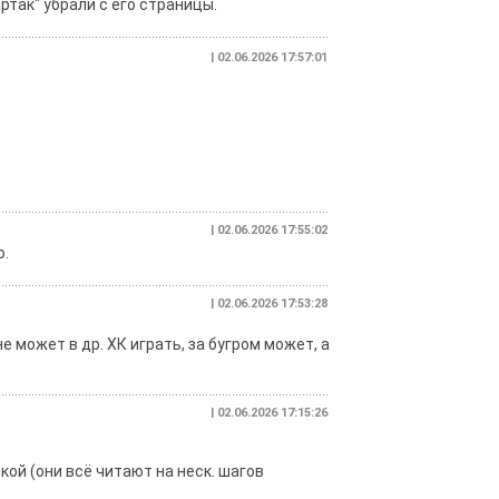
артак" убрали с его страницы.
| 02.06.2026 17:57:01
| 02.06.2026 17:55:02
о.
| 02.06.2026 17:53:28
е может в др. ХК играть, за бугром может, а
| 02.06.2026 17:15:26
кой (они всё читают на неск. шагов