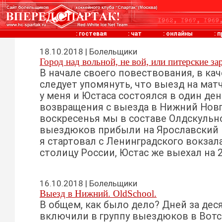
:
гостевая
:
чат
:
онлайны
:
п
18.10.2018 | Болельщики
Город над вольной, не вой, или питерские за
В начале своего повествования, в кач
следует упомянуть, что выезд на мат
у меня и Юстаса состоялся в один ден
возвращения с выезда в Нижний Новго
воскресенья мы в составе Олдскульн
выездюков прибыли на Ярославский во
я стартовал с Ленинградского вокзал
столицу России, Юстас же выехал на 2 
16.10.2018 | Болельщики
Выезд в Нижний. OldSchool.
В общем, как было дело? Дней за дес
включили в группу выездюков в Вотса