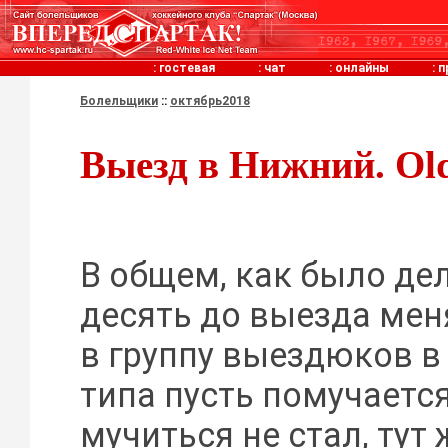
:
гостевая
:
чат
:
онлайны
:
п
Болельщики
::
октябрь2018
Выезд в Нижний. Old
В общем, как было де
десять до выезда ме
в группу выездюков в 
типа пусть помучается
мучиться не стал, тут 