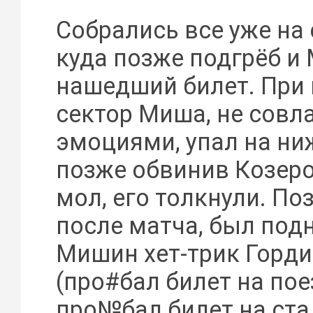
Собрались все уже на 
куда позже подгрёб и
нашедший билет. При 
сектор Миша, не совл
эмоциями, упал на ни
позже обвинив Козеро
мол, его толкнули. По
после матча, был подн
Мишин хет-трик Горди
(про#бал билет на пое
про№бал билет на ста