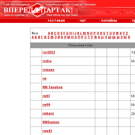
:
гостевая
:
чат
:
онлайны
:
п
Все
A
B
C
D
E
F
G
H
I
J
K
L
M
N
O
P
Q
R
S
T
U
V
W
X
Y
Z
А
Б
В
Г
Д
Е
Ж
З
И
К
Л
М
Н
О
П
Р
С
Т
У
Ф
Х
Ц
Ч
Ш
Щ
Ы
Э
Ю
Я
Пользователь
rut2012
У
rvdru
М
rvisaev
rw
RW fanshop
rw61
M
rw99
М
rwbars
Д
RWDemon
rwp81