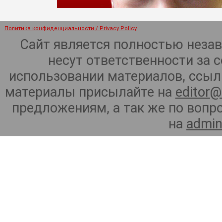
Политика конфиденциальности / Privacy Policy
Сайт является полностью неза
несут ответственности за 
использовании материалов, ссылк
материалы присылайте на
editor@
предложениям, а так же по воп
на
admin