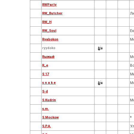
RWParty
RW_Butcher
Л
RW_H
RW_Soul
Ек
Ryabokon
М
ryydoko
Rыжый
М
R_e
В
S 17
М
s n a k e
М
S-d
S.Kudrin
М
s.m.
S.Mockow
*
S.P.A.
У