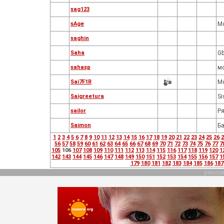
sag123
sAge
М
saghin
Saha
Gb
sahasp
м
Sai7F1R
М
Saigreetura
Si
sailor
Р
Saimon
Б
1
2
3
4
5
6
7
8
9
10
11
12
13
14
15
16
17
18
19
20
21
22
23
24
25
26
2
56
57
58
59
60
61
62
63
64
65
66
67
68
69
70
71
72
73
74
75
76
77
7
105
106
107
108
109
110
111
112
113
114
115
116
117
118
119
120
1
142
143
144
145
146
147
148
149
150
151
152
153
154
155
156
157
1
179
180
181
182
183
184
185
186
187
рекла