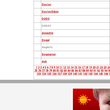
Doctor
DoctorDikov
DODO
DODO1
doeadtе
Dogal
doginfo
Dogmatov
dok
1
2
3
4
5
6
7
8
9
10
11
12
13
14
15
16
17
18
19
20
21
22
23
2
75
76
77
78
79
80
81
82
83
84
85
86
87
88
89
90
91
92
93
94
9
133
134
135
136
137
138
139
140
141
142
143
144
145
146