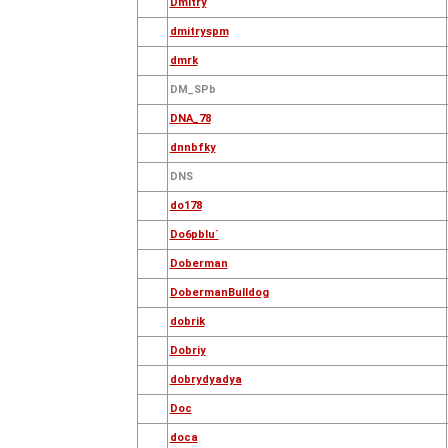
Dmitry
dmitryspm
dmrk
DM_SPb
DNA_78
dnnbfky
DNS
do178
Do6pblu`
Doberman
DobermanBulldog
dobrik
Dobriy
dobrydyadya
Doc
doca