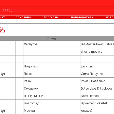
чат
:
онлайны
:
прогнозы
:
пользователи
:
исто
Y
Z
Ю
Я
Город
Серпухов
DisMasterJoker DisMas
divano moskvo
Подольск
Дмитрий
Пенза
Дима Петрунин
Рязань
Роман Павленко
Смоленск
DJ bolobos DJ bolobos
ПТЕР, ПИТЕР
Вася Петров
Волгоград
Djokerbef Djokerbef
Москва
Алексей