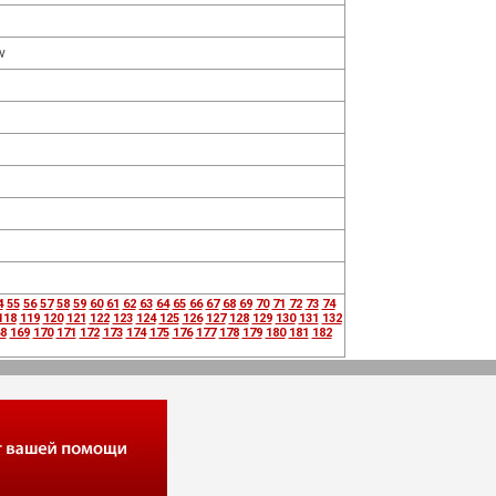
v
4
55
56
57
58
59
60
61
62
63
64
65
66
67
68
69
70
71
72
73
74
118
119
120
121
122
123
124
125
126
127
128
129
130
131
132
8
169
170
171
172
173
174
175
176
177
178
179
180
181
182