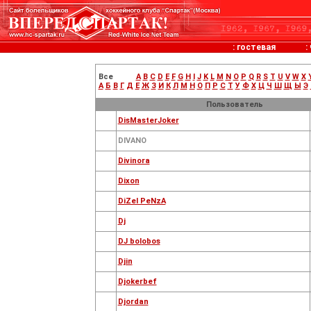
:
гостевая
:
Все
A
B
C
D
E
F
G
H
I
J
K
L
M
N
O
P
Q
R
S
T
U
V
W
X
А
Б
В
Г
Д
Е
Ж
З
И
К
Л
М
Н
О
П
Р
С
Т
У
Ф
Х
Ц
Ч
Ш
Щ
Ы
Э
Пользователь
DisMasterJoker
DIVANO
Divinora
Dixon
DiZel PeNzA
Dj
DJ bolobos
Djin
Djokerbef
Djordan