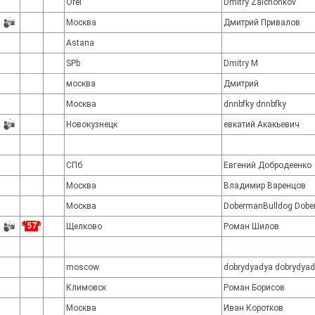
Orel
Dmitry Zaichonkov
Москва
Дмитрий Привалов
Astana
SPb
Dmitry M
москва
Дмитрий
Москва
dnnbfky dnnbfky
Новокузнецк
евкатий Акакьевич
СПб
Евгений Добродеенко
Москва
Владимир Варенцов
Москва
DobermanBulldog Dobe
57
Щелково
Роман Шилов
moscow
dobrydyadya dobrydya
Климовск
Роман Борисов
Москва
Иван Коротков