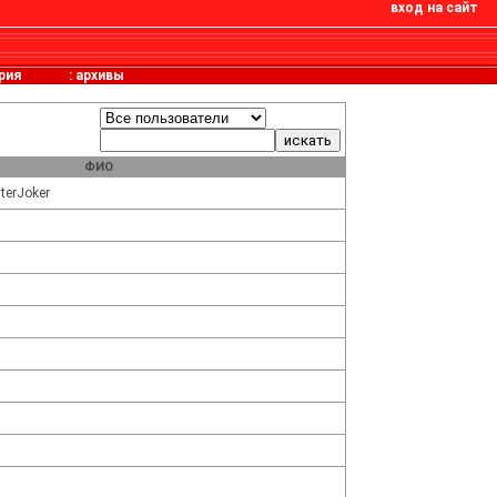
вход на сайт
рия
:
архивы
ФИО
terJoker