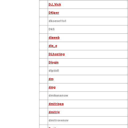
DJ_Vick
DKiper
dkoesettot
DkS
dlaweb
dle_e
DLhosting
Dlogin
dlpiiidl
dm
dmg
dmikasanow
dmitrispa
dmitriy
dmitrovenov