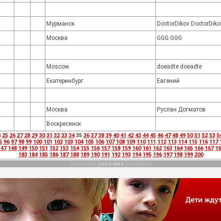
Мурманск
DoctorDikov DoctorDiko
Москва
GGG GGG
Moscow
doeadtе doeadtе
Екатеринбург
Евгений
Москва
Руслан Догматов
Воскресенск
4
25
26
27
28
29
30
31
32
33
34
35
36
37
38
39
40
41
42
43
44
45
46
47
48
49
50
51
52
53
5
5
96
97
98
99
100
101
102
103
104
105
106
107
108
109
110
111
112
113
114
115
116
117
147
148
149
150
151
152
153
154
155
156
157
158
159
160
161
162
163
164
165
166
167
16
183
184
185
186
187
188
189
190
191
192
193
194
195
196
197
198
199
200
реклама
реклама
реклама