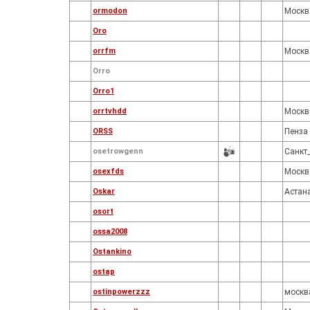
ormodon
Москв
Oro
orrfm
Москв
Orro
Orro1
orrtvhdd
Москв
ORSS
Пенза
osetrowgenn
Санкт
osexfds
Москв
Oskar
Астан
osort
ossa2008
Ostankino
ostap
ostinpowerzzz
москв