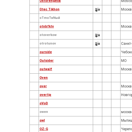
Ostorengella
Mosc
Otec Tikhon
Москв
oTmoTaNый
otnbfktv
Москв
otoverkow
otrotunov
Санкт-
ourside
Чебок
Outsider
МО
outwalf
Москв
Oven
over
Москв
overtip
Новго
oVoD
owen
москв
owl
Мыти
OZ-G
Череп