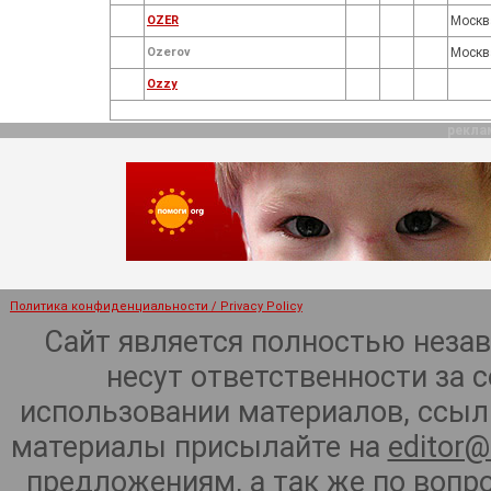
OZER
Москв
Ozerov
Москв
Ozzy
рекла
Политика конфиденциальности / Privacy Policy
Сайт является полностью неза
несут ответственности за 
использовании материалов, ссылк
материалы присылайте на
editor@
предложениям, а так же по воп