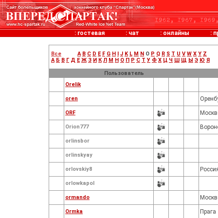
:
гостевая
:
чат
:
онлайны
:
п
Все
A
B
C
D
E
F
G
H
I
J
K
L
M
N
O
P
Q
R
S
T
U
V
W
X
Y
Z
А
Б
В
Г
Д
Е
Ж
З
И
К
Л
М
Н
О
П
Р
С
Т
У
Ф
Х
Ц
Ч
Ш
Щ
Ы
Э
Ю
Я
Пользователь
Orelik
oren
Оренб
ORF
Москв
Orion777
Ворон
orlinsbor
orlinskyay
orlovskiy8
Росси
orlowkapol
ormando
Москв
Ormka
Прага