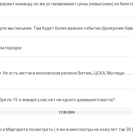
ержит команду, он же устанавливает цены (невысокие) на билет
орте мы пасынки. Там будет более важное событие Щелкунчик Нав
ом порядке
Но есть матчи в московском регионе Витязь, ЦСКА, Мытищи............
бря по 15-е января у нас нет ни одного домашнего матча?
12.08.2024
и Маргарита посмотреть ( я же в кинотеатры не хожу лет так 30 )