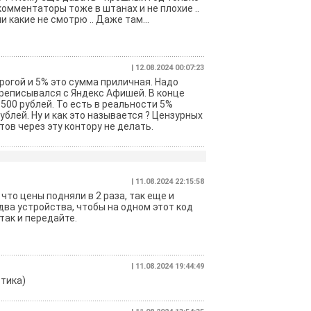
 комментаторы тоже в штанах и не плохие ..
 какие не смотрю .. Даже там...
| 12.08.2024 00:07:23
рогой и 5% это сумма приличная. Надо
ереписывался с Яндекс Афишей. В конце
500 рублей. То есть в реальности 5%
ублей. Ну и как это называется ? Цензурных
ов через эту контору не делать.
| 11.08.2024 22:15:58
то цены подняли в 2 раза, так еще и
два устройства, чтобы на одном этот код
так и передайте.
| 11.08.2024 19:44:49
стика)