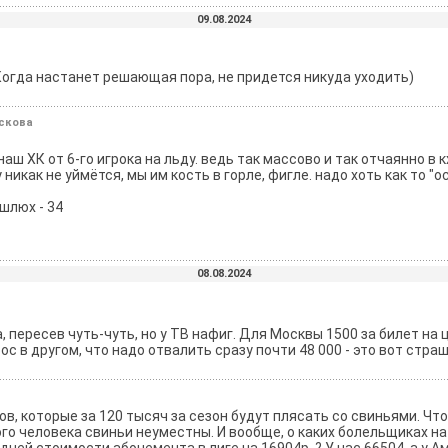
09.08.2024
 Когда настанет решающая пора, не придется никуда уходить)
ескова
ш ХК от 6-го игрока на льду. ведь так массово и так отчаянно в кх
икак не уймётся, мы им кость в горле, фигле. надо хоть как то "о
 шлюх - 34
08.08.2024
 пересев чуть-чуть, но у ТВ нафиг. Для Москвы 1500 за билет на ц
рос в другом, что надо отвалить сразу почти 48 000 - это вот стра
ов, которые за 120 тысяч за сезон будут плясать со свиньями. Ч
акого человека свиньи неуместны. И вообще, о каких болельщиках н