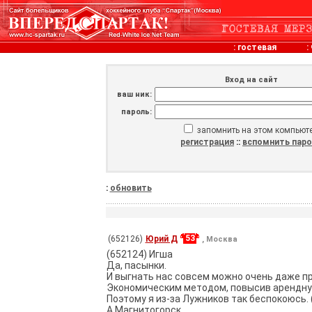
:
гостевая
:
Вход на сайт
ваш ник:
пароль:
запомнить на этом компьют
регистрация
::
вспомнить пар
:
обновить
53
(652126)
Юрий Д
, Москва
(652124) Игша
Да, пасынки.
И выгнать нас совсем можно очень даже пр
Экономическим методом, повысив арендну
Поэтому я из-за Лужников так беспокоюсь. 
А Магнитогорск ...