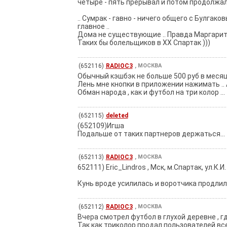
четыре - пять прерывал и потом продолжал 
.. Сумрак - гавно - ничего общего с Булгако
главное ..
Дома не существующие .. Правда Маргарита м
Таких бы болельщиков в ХХ Спартак )))
(652116)
RADIOC3
, МОСКВА
Обычный кэшбэк не больше 500 руб в месяц ..
Лень мне кнопки в приложении нажимать .. А ре
Обман народа , как и футбол на три колор ...
(652115)
deleted
(652109)Игша
Подальше от таких партнеров держаться...
(652113)
RADIOC3
, МОСКВА
652111) Eric_Lindros , Мск, м.Спартак, ул.К.И.
Кунь вроде усилилась и воротчика продлили 
(652112)
RADIOC3
, МОСКВА
Вчера смотрел футбол в глухой деревне , гд
Так как триколор продал пользователей все