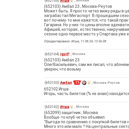
(652105)
Игша
, Москва
(652103) Амбал 23 , Москва-Реутов
Может быть. Я просто четко вижу ряды в ц
заграбастал Мегаспорт. В прошедшем сезон
вот почему-то мне кажется, что такой практ
Гагарина. Но у них-то цены вполне адекват
Афишей, которая , естественно, накручивае
сезоне одно первое место у Спартака уже 
Отредактировано: Игша, 11.08.24, 13:56:08
(652104)
IgorP
, Москва
(652103) Амбал 23
ОлегВасильевич, сам же писал, что абоне
уверен, что возьму
23
(652103)
Амбал
, Москва-Реутов
652102 Игша
Игорь, часть билетов (% не знаю) находит
(652102)
Игша
, Москва
(652099) защитник , Москва
Вообще-то клуб четко объявил:
"Выгода по сравнению с покупкой билетов н
Много это или мало ? На центральные сект