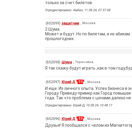
только за счет билетов.
Отредактировано: Амбал, 11.08.24, 07:37:08
(652099)
защитник
, Москва
2 Шума
Может и будут. Но по билетам, а не абикам
прошлогодних.
(652098)
Шума
, Тарасовка
Я так скажу-будут играть ,как в том году,б
53
(652097)
Юрий Д
, Москва
И еще. Из личного опыта. Успех бизнеса в
Городу. Приведу пример как Город повышает
года. Так что проблема с ценами далеко не
Отредактировано: Юрий Д, 10.08.24, 10:48:17
53
(652096)
Юрий Д
, Москва
Друзья! Я пообщался с челом из Магнитого