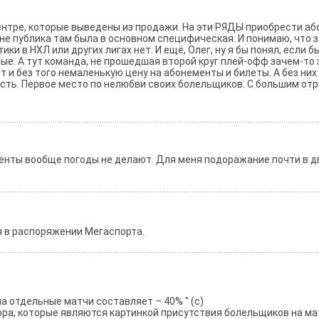
ентре, которые выведены из продажи. На эти РЯДЫ приобрести аб
е публика там была в основном специфическая. И понимаю, что з
ики в НХЛ или других лигах нет. И ещё, Олег, ну я бы понял, если 
ные. А тут команда, не прошедшая второй круг плей-офф зачем-то
т и без того немаленькую цену на абонементы и билеты. А без них
есть. Первое место по нелюбви своих болельщиков. С большим от
менты вообще погоды не делают. Для меня подоражание почти в д
ся в распоряжении Мегаспорта.
а отдельные матчи составляет – 40% " (с)
ора, которые являются картинкой присутствия болельщиков на м