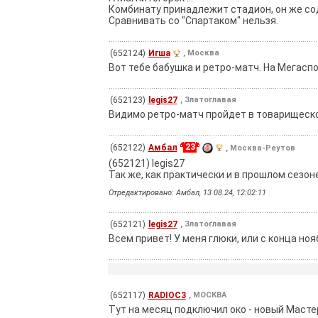
Комбинату принадлежит стадион, он же сод
Сравнивать со "Спартаком" нельзя.
(652124)
Игша
, Москва
Вот тебе бабушка и ретро-матч. На Мегасп
(652123)
legis27
, Златоглавая
Видимо ретро-матч пройдет в товарищеск
23
(652122)
Амбал
, Москва-Реутов
(652121) legis27
Так же, как практически и в прошлом сезоне. 
Отредактировано: Амбал, 13.08.24, 12:02:11
(652121)
legis27
, Златоглавая
Всем привет! У меня глюки, или с конца ноя
(652117)
RADIOC3
, МОСКВА
Тут на месяц подключил око - новый Мастер 