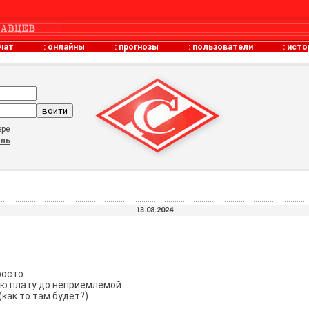
чат
:
онлайны
:
прогнозы
:
пользователи
:
исто
ере
оль
13.08.2024
осто.
ю плату до неприемлемой.
(как то там будет?)