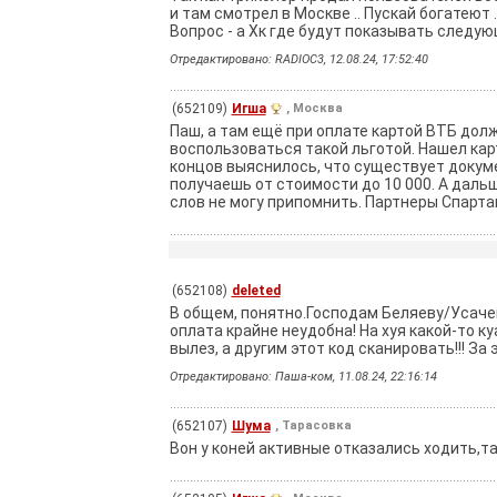
и там смотрел в Москве .. Пускай богатеют .
Вопрос - а Хк где будут показывать следую
Отредактировано: RADIOC3, 12.08.24, 17:52:40
(652109)
Игша
, Москва
Паш, а там ещё при оплате картой ВТБ долж
воспользоваться такой льготой. Нашел карт
концов выяснилось, что существует докумен
получаешь от стоимости до 10 000. А дальш
слов не могу припомнить. Партнеры Спартак
(652108)
deleted
В общем, понятно.Господам Беляеву/Усачев
оплата крайне неудобна! На хуя какой-то к
вылез, а другим этот код сканировать!!! За
Отредактировано: Паша-ком, 11.08.24, 22:16:14
(652107)
Шума
, Тарасовка
Вон у коней активные отказались ходить,та