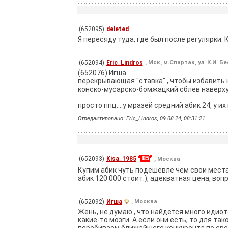
(652095)
deleted
Я пересяду туда, где был после регулярки.
(652094)
Eric_Lindros
, Мск, м.Спартак, ул. К.И. Б
(652076) Игша
перекрывающая "ставка" , чтобы избавить на
конско-мусарско-бомжацкий сблев наверху н
просто ппц....у мразей средний абик 24, у их
Отредактировано: Eric_Lindros, 09.08.24, 08:31:21
85
(652093)
Kisa_1985
, Москва
Купим абик чуть подешевле чем свои места,
абик 120 000 стоит.), адекватная цена, воп
(652092)
Игша
, Москва
Жень, не думаю , что найдется много идиот
какие-то мозги. А если они есть, то для т