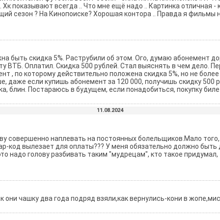
. Хк показывают всегда .. Что мне ещё надо .. Картинка отличная -
щий сезон ? На Кинопоиске? Хорошая контора .. Правда я фильмы ни
на быть скидка 5%. Раструбили об этом. Ого, думаю абонемент до
у ВТБ. Оплатил. Скидка 500 рублей. Стал выяснять в чем дело. П
т , по которому действительно положена скидка 5%, но не более 
е, даже если купишь абонемент за 120 000, получишь скидку 500 р
а, блин. Постараюсь в будущем, если понадобиться, покупку билет
11.08.2024
у совершенно наплевать на постоянных болельщиков.Мало того, ч
уар-код вылезает для оплаты??? У меня обязательно должно быть 
 это надо голову разбивать таким "мудрецам", кто такое придумал, 
к они чашку два года подряд взяли,как вернулись-кони в жопе,ми