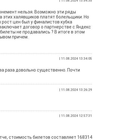
| 11.08.2024 13:54:35
онемент нельзя. Возможно эти ряды
а этих халявщиков платят болельщики. Но
бы рост цен был у финалистов кубка
 заключает договор о партнерстве с Яндекс
 билеты не продавались ? В итоге в этом
рывом причем.
| 11.08.2024 13:34:05
ва раза довольно существенно. Почти
| 11.08.2024 13:26:29
| 11.08.2024 12:57:31
атче, стоимость билетов составляет 168314