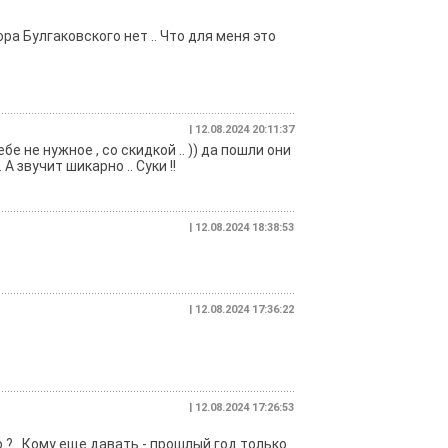
ора Булгаковского нет .. Что для меня это
| 12.08.2024 20:11:37
е не нужное , со скидкой .. )) да пошли они
А звучит шикарно .. Суки !!
| 12.08.2024 18:38:53
| 12.08.2024 17:36:22
| 12.08.2024 17:26:53
 ? . Кому еще давать - прошлый год только