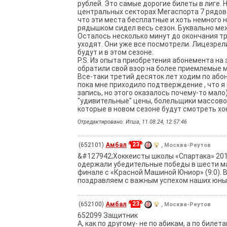
рублей. Это самые дорогие билеты в лиге. 
центральных секторах Мегаспорта 7 рядов 
что эти места бесплатные и хоть немного н
рядышком сидел весь сезон. Буквально меж
Осталось несколько минут до окончания тре
уходят. Они уже все посмотрели. Лицезрели
будут и в этом сезоне.
P.S. Из опыта приобретения абонемента на
обратили свой взор на более приемлемые м
Все-таки третий десяток лет ходим по абон
пока мне приходило подтверждение , что я
запись, но этого оказалось почему-то мало
"удивительные" цены, болельщики массово
которые в новом сезоне будут смотреть хок
Отредактировано: Игша, 11.08.24, 12:57:46
23
(652101)
Амбал
, Москва-Реутов
&#127942;Хоккеисты школы «Спартака» 201
одержали убедительные победы в шести матча
финале с «Красной Машиной Юниор» (9:0). В
поздравляем с важным успехом наших юных 
23
(652100)
Амбал
, Москва-Реутов
652099 Защитник
А, как по другому- не по абикам, а по би