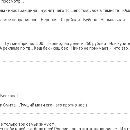
просмотр ...
вым - иностранщина .. Бубнят чего то шепотом ., все в темноте .. Юм
не понравилась .. Нервная .. Стройная .. Буйная .. Нормальная ..
 Тут мне пришел 500 .. Перевод на деньги 250 рублей .. Или купи теб
клама по тв .. Кеш бек - кеш бек .. Никто не понимает - , что это .. 
 Бескова |
Смита .. Лучший матч его - это против нас )
е только три семьи зимуют ..
х любителей футбола всей России - оплатил на кинопоиске .. И что