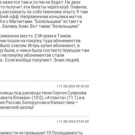
 кажется там и сотки не будет. На двух
о получит эти билеты через клуб. Главное,
у рассказать по собственному опыту. Я там
 Плей-офф. Напряженная концовка матча.
й и с Магнитами. "Болельщики" встают и
. Халява, блин. Вот такие "болельщики"
асиженное место. С Игорем и Томом
цем пошли на покупку туда абонементов.
было совсем. Игорь купил абонемент, а
ду были, о чем и была соответствующая там
ас на покупку абонементов стали
 . Если вообще покупают. Знаю людей,
| 11.08.2024 09:42:00
аковцы под руководством Сергея Суяркова
вата Юлаева» (10:0), «Атланта» (11:1) и в
 из России, Белоруссии и Казахстана –
таковской школы!
| 11.08.2024 07:35:58
сещаемости не превышал 10.Посещаемость