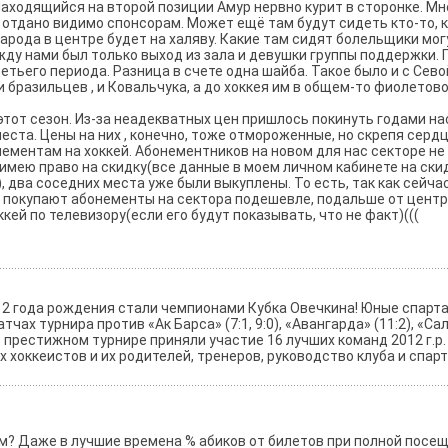
Находящийся на второй позиции Амур нервно курит в сторонке. Мне
отдано видимо спонсорам. Может ещё там будут сидеть кто-то, кт
арода в центре будет на халяву. Какие там сидят болельщики мог
ду нами был только выход из зала и девушки группы поддержки.
тьего периода. Разница в счете одна шайба. Такое было и с Сево
 бразильцев , и Ковальчука, а до хоккея им в общем-то фиолетово
 этот сезон. Из-за неадекватных цен пришлось покинуть годами н
еста. Цены на них , конечно, тоже отмороженные, но скрепя серд
ементам на хоккей. Абонементников на новом для нас секторе не 
 имею право на скидку(все данные в моем личном кабинете на ски
), два соседних места уже были выкуплены. То есть, так как сейч
 покупают абонементы на сектора подешевле, подальше от центра
кей по телевизору(если его будут показывать, что не факт)(((
2 года рождения стали чемпионами Кубка Овечкина! Юные спарт
х турнира против «Ак Барса» (7:1, 9:0), «Авангарда» (11:2), «Сала
 престижном турнире приняли участие 16 лучших команд 2012 г.р.
хоккеистов и их родителей, тренеров, руководство клуба и спар
летам? Даже в лучшие времена % абиков от билетов при полной по