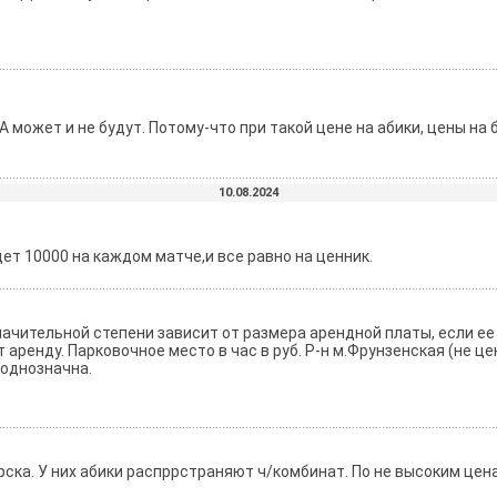
. А может и не будут. Потому-что при такой цене на абики, цены н
10.08.2024
удет 10000 на каждом матче,и все равно на ценник.
 значительной степени зависит от размера арендной платы, если е
 аренду. Парковочное место в час в руб. Р-н м.Фрунзенская (не це
 однозначна.
рска. У них абики распррстраняют ч/комбинат. По не высоким цен