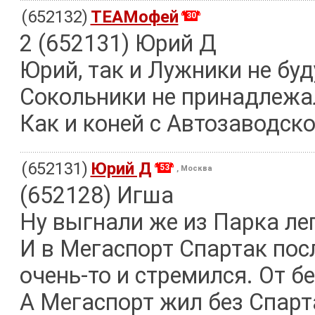
(652132)
TEAMофей
30
2 (652131) Юрий Д
Юрий, так и Лужники не буд
Сокольники не принадлежал
Как и коней с Автозаводско
(652131)
Юрий Д
53
, Москва
(652128) Игша
Ну выгнали же из Парка ле
И в Мегаспорт Спартак посл
очень-то и стремился. От б
А Мегаспорт жил без Спарт