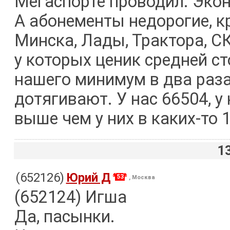
Мегаспорте проводил. Эко
А абонементы недорогие, к
Минска, Лады, Трактора, СК
у которых ценик средней с
нашего минимум в два раза.
дотягивают. У нас 66504, у 
выше чем у них в каких-то 1,
1
(652126)
Юрий Д
53
, Москва
(652124) Игша
Да, пасынки.