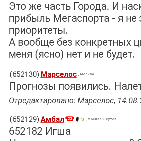
Это же часть Города. И нас
прибыль Мегаспорта - я не
приоритеты.
А вообще без конкретных ц
меня (ясно) нет и не будет.
(652130)
Марселос
, Москва
Прогнозы появились. Налет
Отредактировано: Марселос, 14.08.2
(652129)
Амбал
23
, Москва-Реутов
652182 Игша