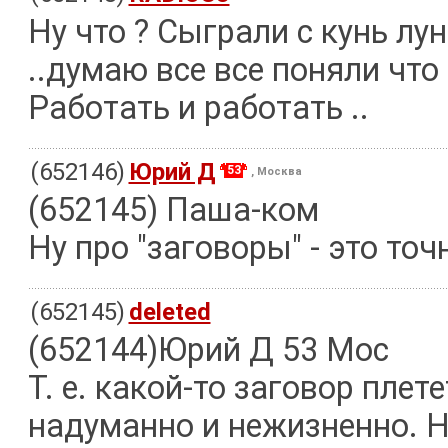
Ну что ? Сыграли с кунь лун
..думаю все все поняли что 
Работать и работать ..
(652146)
Юрий Д
53
, Москва
(652145) Паша-ком
Ну про "заговоры" - это точ
(652145)
deleted
(652144)Юрий Д 53 Мос
Т. е. какой-то заговор плет
надуманно и нежизненно. Н