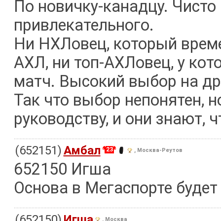
По новичку-канадцу. Чисто 
привлекательного.
Ни НХЛовец, который време
АХЛ, ни топ-АХЛовец, у кото
матч. Высокий выбор на др
Так что выбор непонятен, н
руководству, и они знают, 
(652151)
Амбал
23
, Москва-Реутов
652150 Игша
Основа в Мегаспорте будет
(652150)
Игша
, Москва