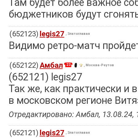
Там будет более важное со
бюджетников будут сгонять
(652123)
legis27
, Златоглавая
Видимо ретро-матч пройде
(652122)
Амбал
23
, Москва-Реутов
(652121) legis27
Так же, как практически и 
в московском регионе Витязь,
Отредактировано: Амбал, 13.08.24, 
(652121)
legis27
, Златоглавая