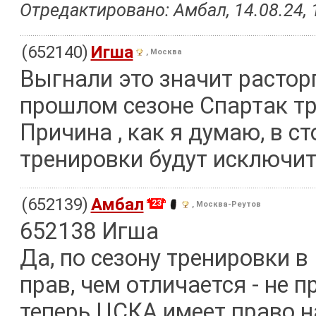
Отредактировано: Амбал, 14.08.24, 
(652140)
Игша
, Москва
Выгнали это значит растор
прошлом сезоне Спартак т
Причина , как я думаю, в с
тренировки будут исключит
(652139)
Амбал
23
, Москва-Реутов
652138 Игша
Да, по сезону тренировки в
прав, чем отличается - не 
теперь ЦСКА имеет право н