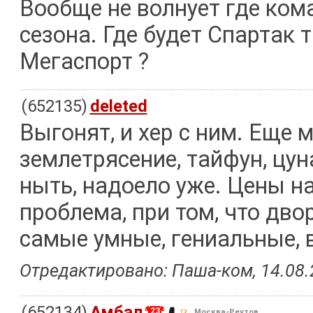
Вообще не волнует где ком
сезона. Где будет Спартак 
Мегаспорт ?
(652135)
deleted
Выгонят, и хер с ним. Еще 
землетрясение, тайфун, цун
ныть, надоело уже. Цены на
проблема, при том, что дво
самые умные, гениальные, 
Отредактировано: Паша-ком, 14.08.2
(652134)
Амбал
23
, Москва-Реутов