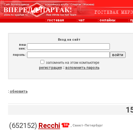
:
гостевая
:
чат
:
онлайны
:
п
Вход на сайт
ваш
ник:
пароль:
запомнить на этом компьютере
регистрация
::
вспомнить пароль
:
обновить
1
(652152)
Recchi
59
, Санкт-Петербург