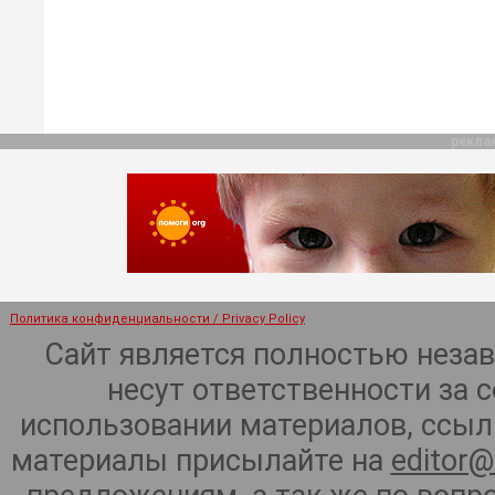
рекла
Политика конфиденциальности / Privacy Policy
Сайт является полностью неза
несут ответственности за 
использовании материалов, ссылк
материалы присылайте на
editor@