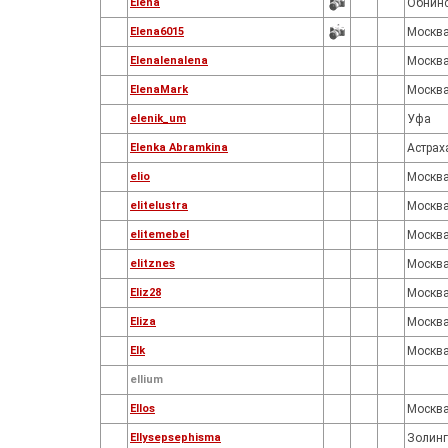
Elena
Обнин
Elena6015
Москв
Elenalenalena
Москв
ElenaMark
Москв
elenik_um
Уфа
Elenka Abramkina
Астрах
elio
Москв
elitelustra
Москв
elitemebel
Москв
elitznes
Москв
Eliz28
Москв
Eliza
Москв
Elk
Москв
ellium
Ellos
Москв
Ellysepsephisma
Золинг