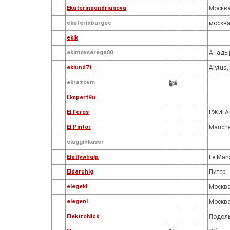
Ekaterinaandrianova
Москв
ekaterinburgec
москв
ekik
ekimovserega80
Анады
eklund71
Alytus,
ekrazovm
EkspertRu
El Feros
РЖИГА 
El Pintor
Manche
elagginkaser
Elatlywhalp
Le Man
Eldarchig
Питер
elegekl
Москв
elegenl
Москв
ElektroNick
Подол