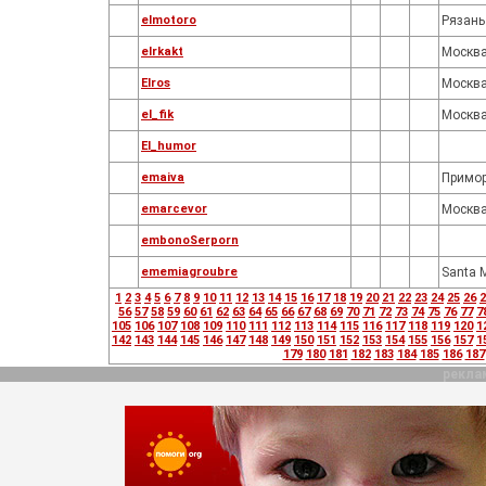
elmotoro
Рязань
elrkakt
Москв
Elros
Москв
el_fik
Москв
El_humor
emaiva
Примо
emarcevor
Москв
embonoSerporn
ememiagroubre
Santa 
1
2
3
4
5
6
7
8
9
10
11
12
13
14
15
16
17
18
19
20
21
22
23
24
25
26
2
56
57
58
59
60
61
62
63
64
65
66
67
68
69
70
71
72
73
74
75
76
77
7
105
106
107
108
109
110
111
112
113
114
115
116
117
118
119
120
1
142
143
144
145
146
147
148
149
150
151
152
153
154
155
156
157
1
179
180
181
182
183
184
185
186
187
рекла