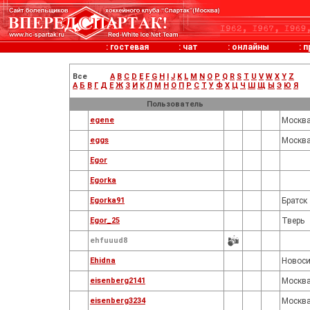
:
гостевая
:
чат
:
онлайны
:
п
Все
A
B
C
D
E
F
G
H
I
J
K
L
M
N
O
P
Q
R
S
T
U
V
W
X
Y
Z
А
Б
В
Г
Д
Е
Ж
З
И
К
Л
М
Н
О
П
Р
С
Т
У
Ф
Х
Ц
Ч
Ш
Щ
Ы
Э
Ю
Я
Пользователь
egene
Москв
eggs
Москв
Egor
Egorka
Egorka91
Братск
Egor_25
Тверь
ehfuuud8
Ehidna
Новоси
eisenberg2141
Москв
eisenberg3234
Москв