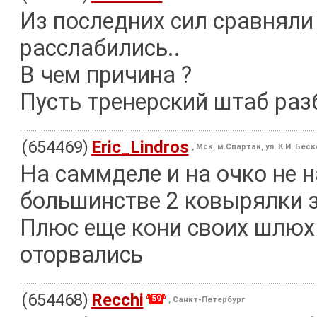
Из последних сил сравняли 
расслабились..
В чем причина ?
Пусть тренерский штаб разби
(654469)
Eric_Lindros
, Мск, м.Спартак, ул. К.И. Бес
На саммделе и на очко не н
большинстве 2 ковырялки з
Плюс еще кони своих шлюх 
оторвались
(654468)
Recchi
59
, Санкт-Петербург