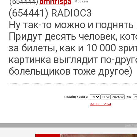
(654444)
dmitrispa
, Москва
(654441) RADIOC3
Ну так-то можно и поднять
Придут десять человек, ко
за билеты, как и 10 000 зри
картинка выглядит по-друг
болельщиков тоже другое)
Сообщения с
по
<< 30.11.2024
рекла