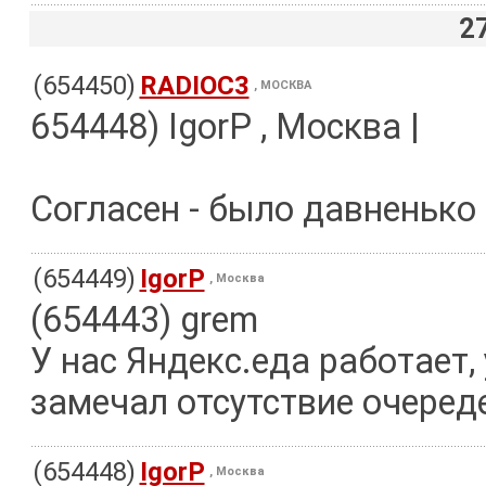
2
(654450)
RADIOC3
, МОСКВА
654448) IgorP , Москва |
Согласен - было давненько 
(654449)
IgorP
, Москва
(654443) grem
У нас Яндекс.еда работает, 
замечал отсутствие очеред
(654448)
IgorP
, Москва