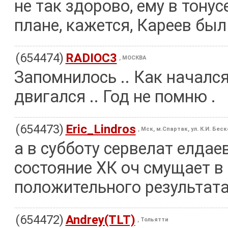
не так здорово, ему в тону
плане, кажется, Кареев бы
(654474)
RADIOC3
, МОСКВА
Запомнилось .. Как начался
двигался .. Год не помню .
(654473)
Eric_Lindros
, Мск, м.Спартак, ул. К.И. Бес
а в субботу сервелат елдаев
состояние ХК оч смущает в
положительного результата 
(654472)
Andrey(TLT)
, Тольятти