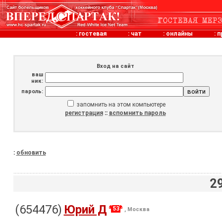
:
гостевая
:
чат
:
онлайны
:
п
Вход на сайт
ваш
ник:
пароль:
запомнить на этом компьютере
регистрация
::
вспомнить пароль
:
обновить
2
(654476)
Юрий Д
53
, Москва