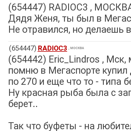
(654447) RADIOC3 , МОСКВ
Дядя Женя, ты был в Мегас
Не отравился, но делаешь
(654447)
RADIOC3
, МОСКВА
(654442) Eric_Lindros , Мск,
помню в Мегаспорте купил 
по 270 и еще что то - типа б
Ну красная рыба была с зап
берет..
Так что буфеты - на любите