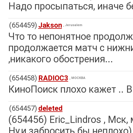
Надо просыпаться, иначе б
(654459)
Jakson
, Jerusalem
Что то непонятное продолж
продолжается матч с нижни
,никакого обострения...
(654458)
RADIOC3
, МОСКВА
КиноПоиск плохо кажет .. В
(654457)
deleted
(654456) Eric_Lindros , Мск,
Ну,и забросить бы неплохо)