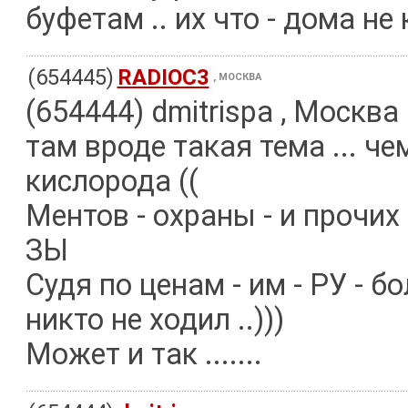
буфетам .. их что - дома не
(654445)
RADIOC3
, МОСКВА
(654444) dmitrispa , Москва
там вроде такая тема ... ч
кислорода ((
Ментов - охраны - и прочих 
ЗЫ
Судя по ценам - им - РУ - 
никто не ходил ..)))
Может и так .......