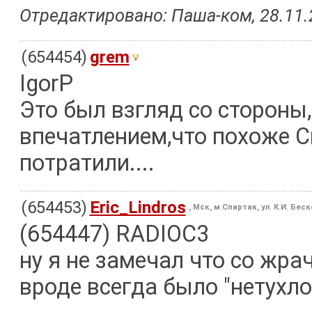
Отредактировано: Паша-ком, 28.11.2
(654454)
grem
IgorP
Это был взгляд со стороны
впечатлением,что похоже С
потратили....
(654453)
Eric_Lindros
, Мск, м.Спартак, ул. К.И. Бес
(654447) RADIOC3
ну я не замечал что со жрач
вроде всегда было "нетухло