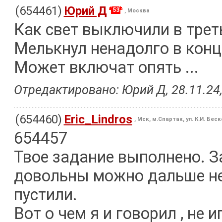
(654461)
Юрий Д
53
, Москва
Как свет выключили в трет
Мелькнул ненадолго в концо
Может включат опять ...
Отредактировано: Юрий Д, 28.11.24,
(654460)
Eric_Lindros
, Мск, м.Спартак, ул. К.И. Бес
654457
Твое задание выполнено. З
довольны можно дальше не 
пустили.
Вот о чем я и говорил , не 