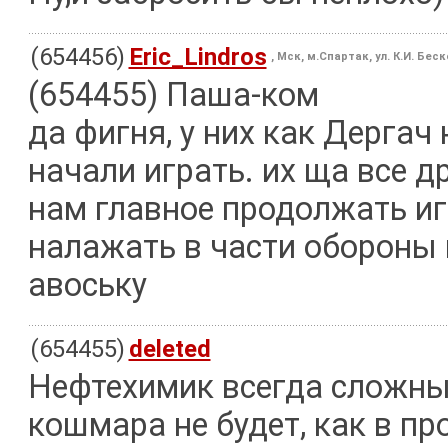
(654456)
Eric_Lindros
, Мск, м.Спартак, ул. К.И. Бес
(654455) Паша-ком
да фигня, у них как Дергач 
начали играть. их ща все 
нам главное продолжать игр
налажать в части обороны 
авоську
(654455)
deleted
Нефтехимик всегда сложный
кошмара не будет, как в про