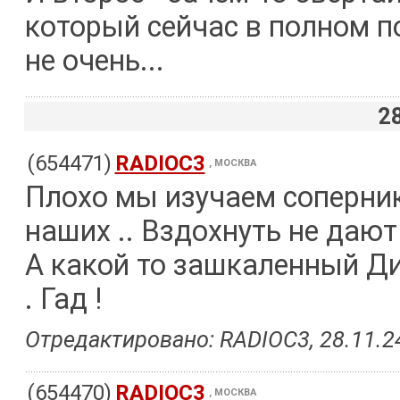
который сейчас в полном п
не очень...
2
(654471)
RADIOC3
, МОСКВА
Плохо мы изучаем сопернико
наших .. Вздохнуть не дают .
А какой то зашкаленный Ди
. Гад !
Отредактировано: RADIOC3, 28.11.24
(654470)
RADIOC3
, МОСКВА