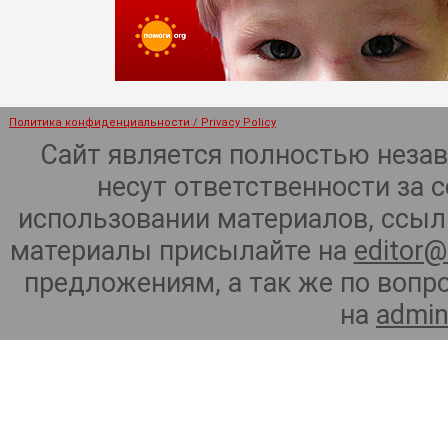
Политика конфиденциальности / Privacy Policy
Сайт является полностью неза
несут ответственности за 
использовании материалов, ссылк
материалы присылайте на
editor@
предложениям, а так же по воп
на
admin