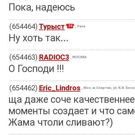
Пока, надеюсь
(654464)
Турыст
29
, Рига
Ну хоть так...
(654463)
RADIOC3
, МОСКВА
О Господи !!!
(654462)
Eric_Lindros
, Мск, м.Спартак, ул. К.И. Бес
ща даже соче качественнее 
моменты создает и что сам
Жама чтоли сливают?)