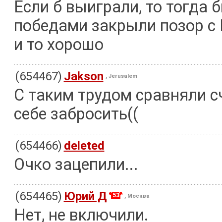
Если б выиграли, то тогда
победами закрыли позор с Н
и то хорошо
(654467)
Jakson
, Jerusalem
С таким трудом сравняли сч
себе забросить((
(654466)
deleted
Очко зацепили...
(654465)
Юрий Д
53
, Москва
Нет, не включили.