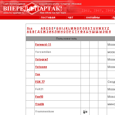
:
гостевая
:
чат
:
онлайны
:
п
Все
A
B
C
D
E
F
G
H
I
J
K
L
M
N
O
P
Q
R
S
T
U
V
W
X
Y
Z
А
Б
В
Г
Д
Е
Ж
З
И
К
Л
М
Н
О
П
Р
С
Т
У
Ф
Х
Ц
Ч
Ш
Щ
Ы
Э
Ю
Я
Пользователь
Forward-11
Моск
forzamilan
моск
fotograf
Моск
fotooee
Моск
fox
FOX 77
Сход
FoX21
Моск
Fox93
Mos
fradik
минс
frammenkow