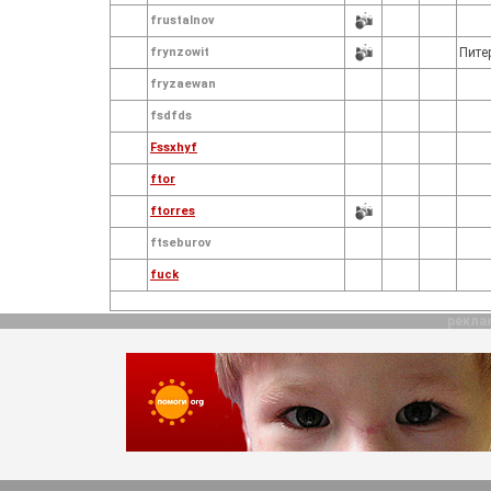
frustalnov
frynzowit
Пите
fryzaewan
fsdfds
Fssxhyf
ftor
ftorres
ftseburov
fuck
рекла