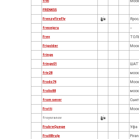
frei
Моск
FRENK55
FrenzyFireFly
Ярос
frexeipru
--
Frey
ТОЛ
Frigolder
Моск
frings
frings01
ШАТ
friv28
моск
Frodo74
Моск
frolio88
моск
from sever
Сыкт
Frotti
Моск
froysranov
FrubreQuege
Уфа
FruillBrulp
Piran