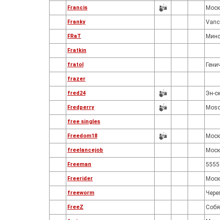
Francis
Моск
Franky
Vanc
FRaT
Минс
Fratkin
fratol
Гени
frazer
fred24
Эн-с
Fredperry
Mos
free singles
Freedom18
Моск
freelancejob
Моск
Freeman
5555
Freerider
Моск
freeworm
Чере
FreeZ
Собя