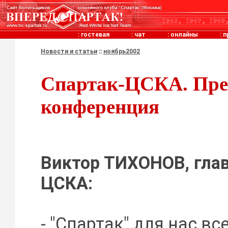
:
гостевая
:
чат
:
онлайны
:
п
Новости и статьи
::
ноябрь2002
Спартак-ЦСКА. Пре
конференция
Виктор ТИХОНОВ, гла
ЦСКА:
- "Спартак" для нас вс