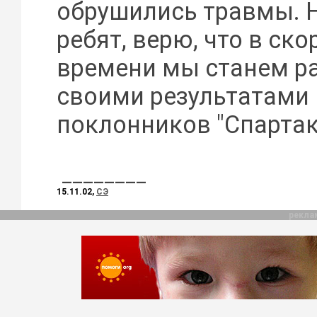
обрушились травмы. Н
ребят, верю, что в ск
времени мы станем р
своими результатами
поклонников "Спартак
________
15.11.02,
CЭ
рекла