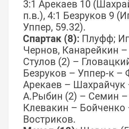
3:1 Арекаев 10 (Шахрай
п.в.), 4:1 Безруков 9 (
Уппер, 59.32).
Спартак (8):
Плуфф; Иг
Чернов, Канарейкин –
Стулов (2) – Гловацки
Безруков – Уппер-к – 
Арекаев – Шахрайчук 
А.Рыбин (2) – Семин –
Клевакин – Бойченко 
Востриков.