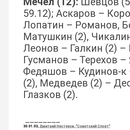
Мечел (12):
Шевцов (5
59.12); Аскаров – Коро
Лопатин – Романов, Б
Матушкин (2), Чикали
Леонов – Галкин (2) –
Гусманов – Терехов – 
Федяшов – Кудинов-к 
(2), Медведев (2) – Де
Глазков (2).
________
30.01.03,
Дмитрий Нестеров, "Советский Спорт"