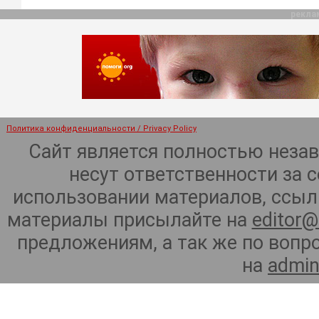
рекла
Политика конфиденциальности / Privacy Policy
Сайт является полностью неза
несут ответственности за 
использовании материалов, ссылк
материалы присылайте на
editor@
предложениям, а так же по воп
на
admin