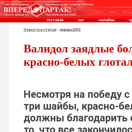
:
гостевая
:
чат
:
онлайны
:
п
Новости и статьи
::
январь2003
Валидол заядлые б
красно-белых глота
Несмотря на победу с
три шайбы, красно-б
должны благодарить 
то, что все закончило