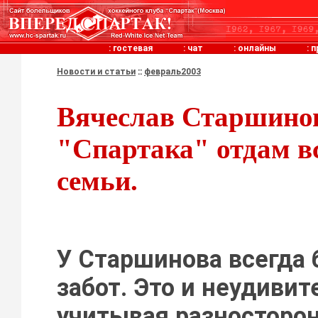
:
гостевая
:
чат
:
онлайны
:
п
Новости и статьи
::
февраль2003
Вячеслав Старшинов
"Спартака" отдам вс
семьи.
У Старшинова всегда
забот. Это и неудивит
учитывая разносторон