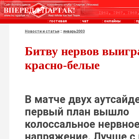
:
гостевая
:
чат
:
онлайны
:
п
Новости и статьи
::
январь2003
Битву нервов выигр
красно-белые
В матче двух аутсайд
первый план вышло
колоссальное нервно
напряжение. Лучше с