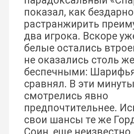
парадоксальный «Спа
показал, как бездарн
растранжирить преим
два игрока. Вскоре уж
белые остались втрое
не оказались столь ж
беспечными: Шарифья
сравнял. В эти минуты
смотрелись явно
предпочтительнее. Ис
свои шансы те же Гор
Соин, еще неизвестно,