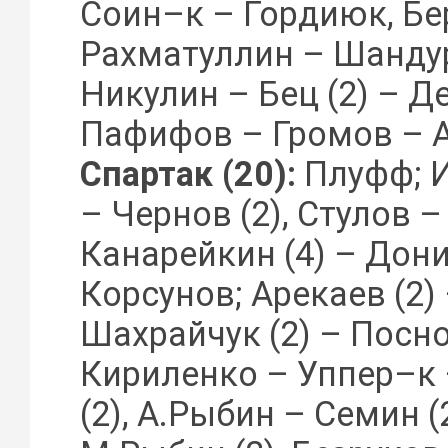
Соин–к – Гордиюк, Бе
Рахматуллин – Шанду
Никулин – Бец (2) – Д
Пафифов – Громов – 
Спартак (20):
Плуфф; И
– Чернов (2), Стулов –
Канарейкин (4) – Дони
Корсунов; Арекаев (2)
Шахрайчук (2) – Посно
Кириленко – Уппер–к
(2), А.Рыбин – Семин (