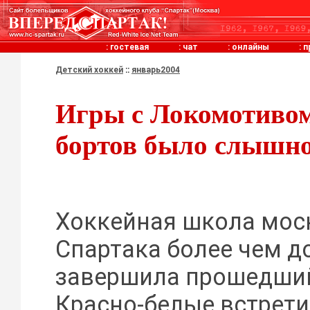
:
гостевая
:
чат
:
онлайны
:
п
Детский хоккей
::
январь2004
Игры с Локомотивом
бортов было слышно
Хоккейная школа мос
Спартака более чем д
завершила прошедший
Красно-белые встрет