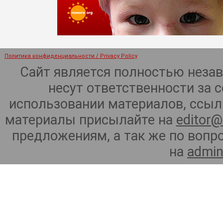
Политика конфиденциальности / Privacy Policy
Сайт является полностью неза
несут ответственности за 
использовании материалов, ссылк
материалы присылайте на
editor@
предложениям, а так же по воп
на
admin