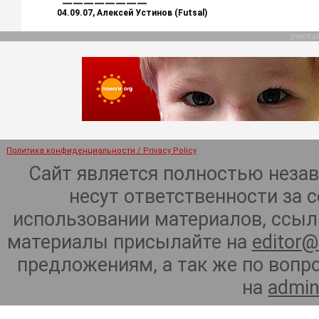
04.09.07, Алексей Устинов (Futsal)
рекла
Политика конфиденциальности / Privacy Policy
Сайт является полностью неза
несут ответственности за 
использовании материалов, ссылк
материалы присылайте на
editor@
предложениям, а так же по воп
на
admin