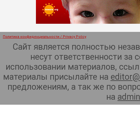
Политика конфиденциальности / Privacy Policy
Сайт является полностью неза
несут ответственности за 
использовании материалов, ссылк
материалы присылайте на
editor@
предложениям, а так же по воп
на
admin