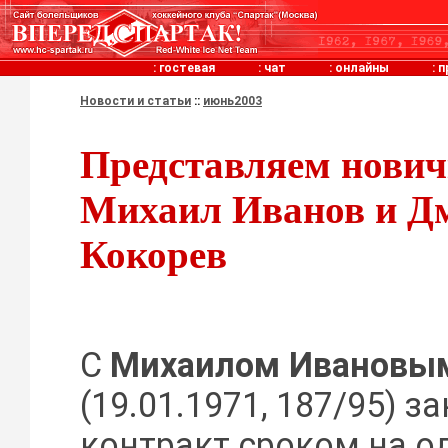
:
гостевая
:
чат
:
онлайны
:
п
Новости и статьи
::
июнь2003
Представляем нович
Михаил Иванов и Д
Кокорев
С
Михаилом Ивановы
(19.01.1971, 187/95) 
контракт сроком на од