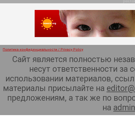
рекла
Политика конфиденциальности / Privacy Policy
Сайт является полностью неза
несут ответственности за 
использовании материалов, ссылк
материалы присылайте на
editor@
предложениям, а так же по воп
на
admin