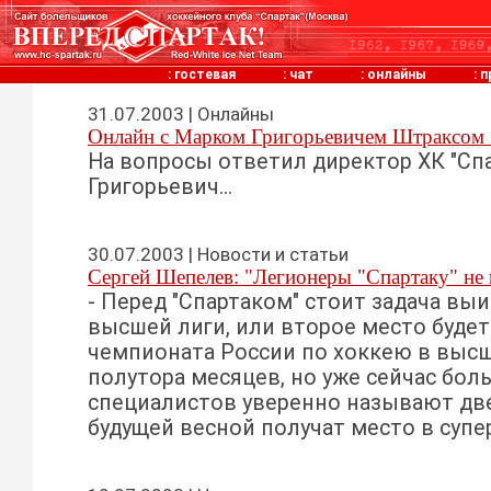
:
гостевая
:
чат
:
онлайны
:
п
31.07.2003 | Онлайны
Онлайн с Марком Григорьевичем Штраксом 
На вопросы ответил директор ХК "Сп
Григорьевич...
30.07.2003 | Новости и статьи
Сергей Шепелев: "Легионеры "Спартаку" не
- Перед "Спартаком" стоит задача выи
высшей лиги, или второе место будет
чемпионата России по хоккею в высш
полутора месяцев, но уже сейчас бо
специалистов уверенно называют дв
будущей весной получат место в супер