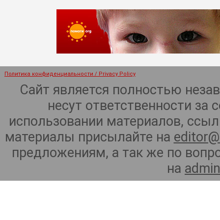
Политика конфиденциальности / Privacy Policy
Сайт является полностью неза
несут ответственности за 
использовании материалов, ссылк
материалы присылайте на
editor@
предложениям, а так же по воп
на
admin