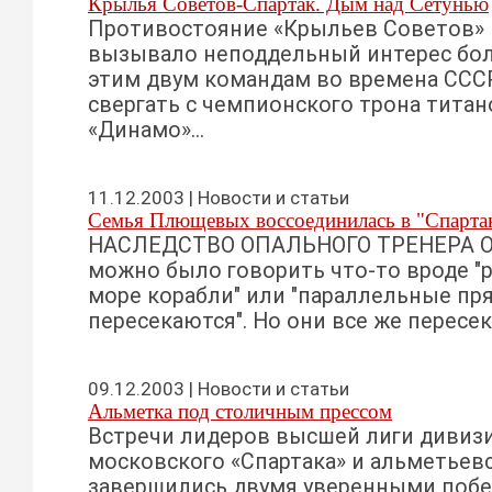
Крылья Советов-Спартак. Дым над Сетунью
Противостояние «Крыльев Советов» и
вызывало неподдельный интерес бо
этим двум командам во времена ССС
свергать с чемпионского трона тита
«Динамо»...
11.12.2003 | Новости и статьи
Семья Плющевых воссоединилась в "Спарта
НАСЛЕДСТВО ОПАЛЬНОГО ТРЕНЕРА О 
можно было говорить что-то вроде "р
море корабли" или "параллельные пр
пересекаются". Но они все же пересекл
09.12.2003 | Новости и статьи
Альметка под столичным прессом
Встречи лидеров высшей лиги дивизи
московского «Спартака» и альметьев
завершились двумя уверенными побед